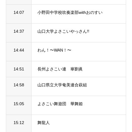
14:07
小野田中学校吹奏楽部withおのすい
14:37
山口大学よさこいやっさん!!
14:44
わん！〜WAN！〜
14:51
長州よさこい連 崋劉眞
14:58
山口県立大学奄美連合萩組
15:05
よさこい舞遊団 華舞姫
15:12
舞龍人