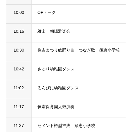
10:00
OPトーク
10:15
雅楽 朝暘雅楽会
10:30
住吉まつり総踊り曲 つなぎ歌 須恵小学校
10:42
さゆり幼稚園ダンス
11:02
るんびに幼稚園ダンス
11:17
伸宏保育園太鼓演奏
11:37
セメント樽型神輿 須恵小学校