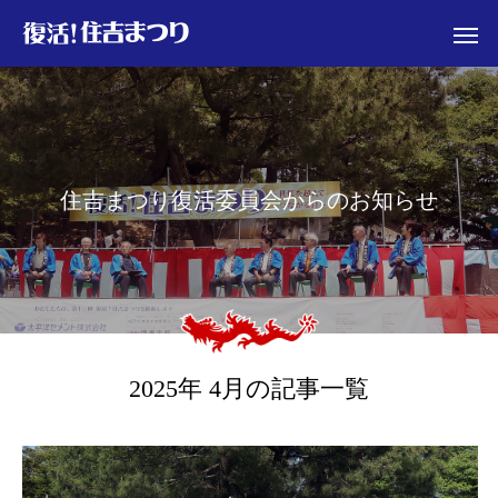
住
吉
ま
つ
り
復
活
委
員
会
か
ら
の
お
知
ら
せ
2025年 4月の記事一覧