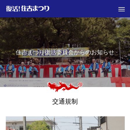
住
吉
ま
つ
り
復
活
委
員
会
か
ら
の
お
知
ら
せ
交通規制